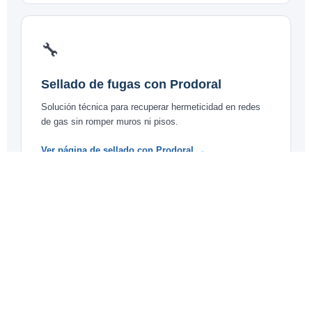
🔧
Sellado de fugas con Prodoral
Solución técnica para recuperar hermeticidad en redes
de gas sin romper muros ni pisos.
Ver página de sellado con Prodoral →
🔥
Instalaciones de gas certificadas SEC
Diseño, ejecución, ampliación y normalización de redes
de gas residenciales y comerciales.